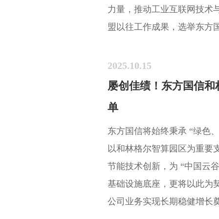
力量，推动工业互联网技术
盟以往工作成果，选举东方
2025.10.15
屡创佳绩！东方国信和
单
东方国信将始终秉承 “绿色
以和林格尔智算园区为重要
节能技术创新，为 “中国云
基础设施底座，更将以此为
公司业务实现长期稳健增长