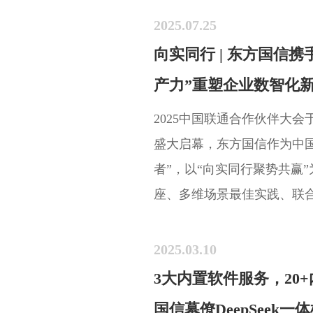
2025.07.25
向实同行 | 东方国信携
产力”重塑企业数智化
2025中国联通合作伙伴大会
盛大启幕，东方国信作为中
者”，以“向实同行聚势共赢
座、多维场景最佳实践、联
2025.03.10
3大内置软件服务，20
国信幕僚DeepSeek