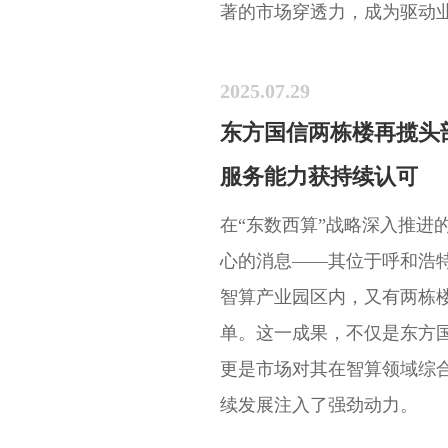
著的市场穿透力，成为驱动
2025.07.29
东方国信两栋楼再揽头
服务能力获持续认可
在“东数西算”战略深入推进
心的消息——其位于呼和浩特
智算产业园区内，又有两栋
单。这一成果，不仅是东方
更是市场对其在智算领域综
续发展注入了强劲动力。