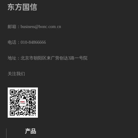
邮箱：business@bonc.com.cn
电话：010-84866666
地址：北京市朝阳区来广营创达3路一号院
关注我们
产品