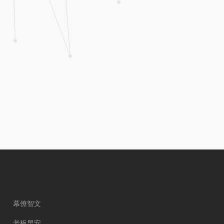
幕僚智文
老板早安