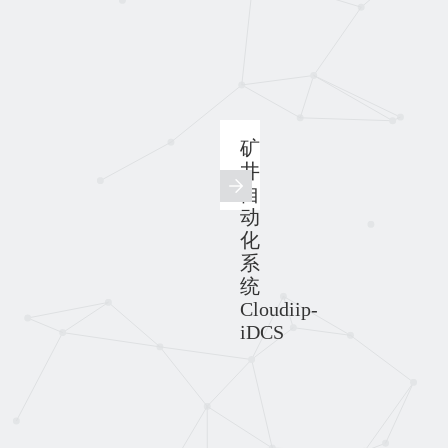
矿
井
自
动
化
系
统
Cloudiip-
iDCS