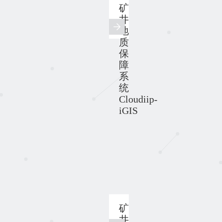
矿
井
地
质
保
障
系
统
Cloudiip-
iGIS
矿
井