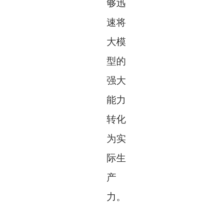
够迅
速将
大模
型的
强大
能力
转化
为实
际生
产
力。