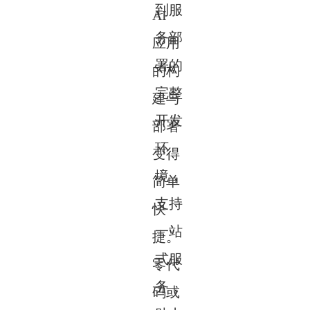
到服
AI
务部
应用
署的
的构
完整
建与
开发
部署
环
变得
境，
简单
支持
快
一站
捷。
式服
零代
务，
码或