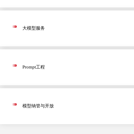
大模型服务
Prompt工程
模型纳管与开放