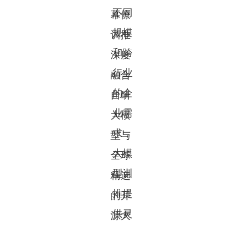
不同
幕僚
规模
训推
和跨
深度
行业
融合
的企
自研
业需
大模
求，
型与
大模
全球
型训
精选
推提
的开
供灵
源大