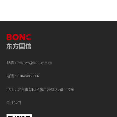
邮箱：business@bonc.com.cn
电话：010-84866666
地址：北京市朝阳区来广营创达3路一号院
关注我们