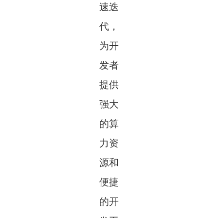
速迭
代，
为开
发者
提供
强大
的算
力资
源和
便捷
的开