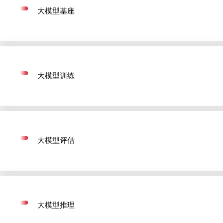
大模型基座
大模型训练
大模型评估
大模型推理