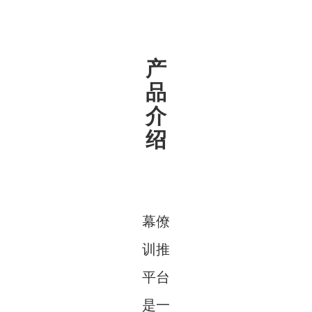
产
品
介
绍
幕僚
训推
平台
是一