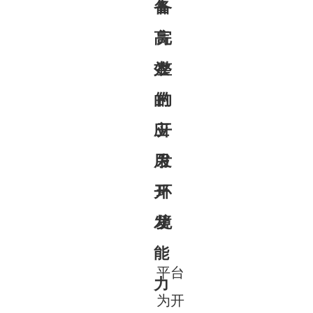
备
备
高
完
效
整
的
的
应
开
用
发
开
环
发
境
能
平台
力
为开