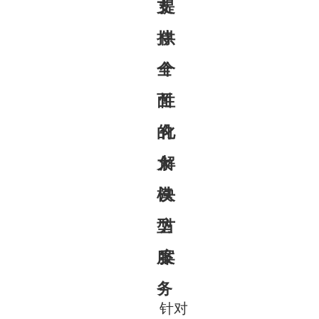
支
提
持
供
全
个
面
性
的
化
大
解
模
决
型
方
服
案
务
针对