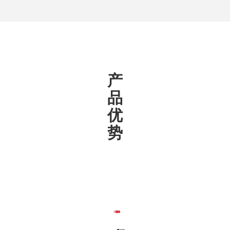
产
品
优
势